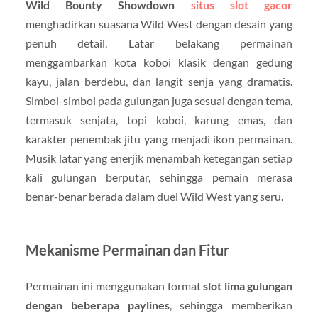
Wild Bounty Showdown
situs slot gacor
menghadirkan suasana Wild West dengan desain yang
penuh detail. Latar belakang permainan
menggambarkan kota koboi klasik dengan gedung
kayu, jalan berdebu, dan langit senja yang dramatis.
Simbol-simbol pada gulungan juga sesuai dengan tema,
termasuk senjata, topi koboi, karung emas, dan
karakter penembak jitu yang menjadi ikon permainan.
Musik latar yang enerjik menambah ketegangan setiap
kali gulungan berputar, sehingga pemain merasa
benar-benar berada dalam duel Wild West yang seru.
Mekanisme Permainan dan Fitur
Permainan ini menggunakan format
slot lima gulungan
dengan beberapa paylines
, sehingga memberikan