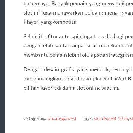
terpercaya. Banyak pemain yang menyukai per
slot ini juga menawarkan peluang menang yan
Player) yang kompetitif.
Selain itu, fitur auto-spin juga tersedia bagi
dengan lebih santai tanpa harus menekan tombo
membantu pemain lebih fokus pada strategi tar
Dengan desain grafis yang menarik, tema yang
menguntungkan, tidak heran jika Slot Wild 
pilihan favorit di dunia slot online saat ini.
Categories:
Uncategorized
Tags:
slot deposit 10 rb
,
s