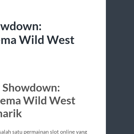
howdown:
ema Wild West
y Showdown:
tema Wild West
arik
lah satu permainan slot online yang