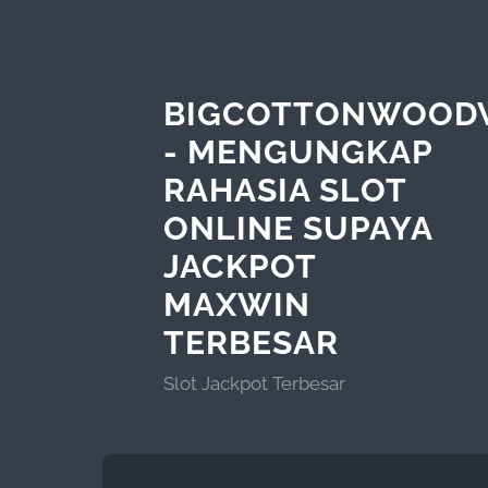
BIGCOTTONWOOD
- MENGUNGKAP
RAHASIA SLOT
ONLINE SUPAYA
JACKPOT
MAXWIN
TERBESAR
Slot Jackpot Terbesar