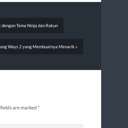
ot dengan Tema Ninja dan Rakun
jong Ways 2 yang Membuatnya Menarik »
fields are marked
*