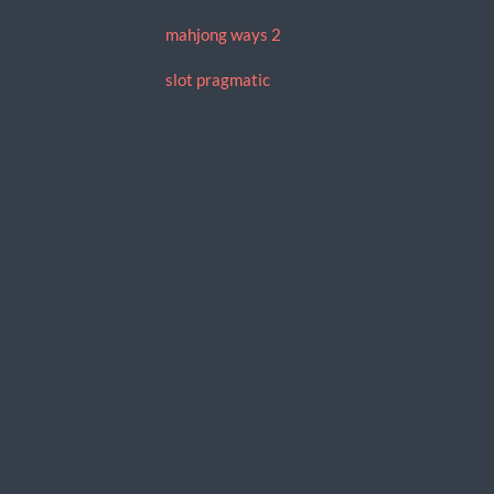
mahjong ways 2
slot pragmatic