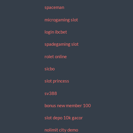
spaceman
microgaming slot
login ibcbet
spadegaming slot
rolet online
sicbo
slot princess
sv388
bonus new member 100
slot depo 10k gacor
nolimit city demo