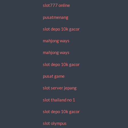
slot777 online
pusatmenang
slot depo 10k gacor
mahjong ways
mahjong ways
slot depo 10k gacor
pusat game
slot server jepang
slot thailand no 1
slot depo 10k gacor
slot olympus