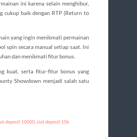
mainan ini karena selain menghibur,
g cukup baik dengan RTP (Return to
 pemain yang ingin menikmati permainan
l spin secara manual setiap saat. Ini
uhan dan menikmati fitur bonus.
 kuat, serta fitur-fitur bonus yang
Bounty Showdown menjadi salah satu
lot deposit 10000
,
slot deposit 10k