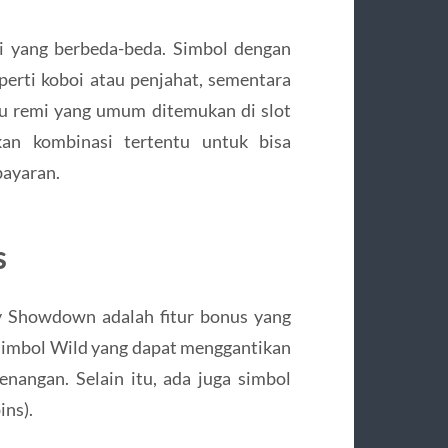
i yang berbeda-beda. Simbol dengan
eperti koboi atau penjahat, sementara
tu remi yang umum ditemukan di slot
an kombinasi tertentu untuk bisa
ayaran.
s
y Showdown adalah fitur bonus yang
simbol Wild yang dapat menggantikan
angan. Selain itu, ada juga simbol
ins).