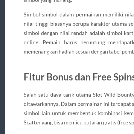
Simbol-simbol dalam permainan memiliki nila
nilai tinggi biasanya berupa karakter utama s
simbol dengan nilai rendah adalah simbol kar
online. Pemain harus beruntung mendapatk
memenangkan hadiah sesuai dengan tabel pemb
Fitur Bonus dan Free Spin
Salah satu daya tarik utama Slot Wild Bount
ditawarkannya. Dalam permainan ini terdapat 
simbol lain untuk membentuk kombinasi kemen
Scatter yang bisa memicu putaran gratis (free sp