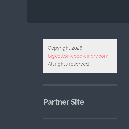
Copyright 2026
bigcottonwoodwinery.com
.
All rights reserved
Partner Site