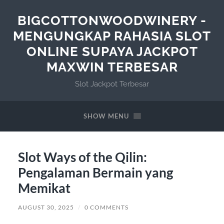
BIGCOTTONWOODWINERY -
MENGUNGKAP RAHASIA SLOT
ONLINE SUPAYA JACKPOT
MAXWIN TERBESAR
Slot Jackpot Terbesar
SHOW MENU
Slot Ways of the Qilin:
Pengalaman Bermain yang
Memikat
AUGUST 30, 2025
/
0 COMMENTS