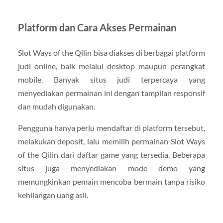
Platform dan Cara Akses Permainan
Slot Ways of the Qilin bisa diakses di berbagai platform
judi online, baik melalui desktop maupun perangkat
mobile. Banyak situs judi terpercaya yang
menyediakan permainan ini dengan tampilan responsif
dan mudah digunakan.
Pengguna hanya perlu mendaftar di platform tersebut,
melakukan deposit, lalu memilih permainan Slot Ways
of the Qilin dari daftar game yang tersedia. Beberapa
situs juga menyediakan mode demo yang
memungkinkan pemain mencoba bermain tanpa risiko
kehilangan uang asli.