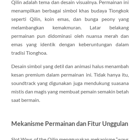
Qilin adalah tema dan desain visualnya. Permainan ini
menampilkan berbagai simbol khas budaya Tiongkok
seperti Qilin, koin emas, dan bunga peony yang
melambangkan kemakmuran. Latar belakang
permainan pun didominasi oleh nuansa merah dan
emas yang identik dengan keberuntungan dalam
tradisi Tionghoa.
Desain simbol yang detil dan animasi halus menambah
kesan premium dalam permainan ini. Tidak hanya itu,
soundtrack yang digunakan juga mendukung suasana
mistis dan magis yang membuat pemain semakin betah
saat bermain.
Mekanisme Permainan dan Fitur Unggulan
Slot Ways of the Qilin menggunakan mekanisme “ways