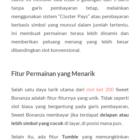
tanpa garis pembayaran tetap, melainkan
menggunakan sistem “Cluster Pays” atau pembayaran
berbasis simbol yang muncul dalam jumlah tertentu.
Ini membuat permainan terasa lebih dinamis dan
memberikan peluang menang yang lebih besar
dibandingkan slot konvensional.
Fitur Permainan yang Menarik
Salah satu daya tarik utama dari
slot bet 200
Sweet
Bonanza adalah fitur-fiturnya yang unik. Tidak seperti
slot biasa yang bergantung pada garis pembayaran,
Sweet Bonanza membayar jika terdapat
delapan atau
lebih simbol yang cocok
di layar, di posisi mana pun.
Selain itu, ada fitur
Tumble
yang memungkinkan