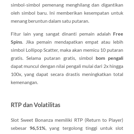
simbol-simbol pemenang menghilang dan digantikan
oleh simbol baru. Ini memberikan kesempatan untuk
menang beruntun dalam satu putaran.
Fitur lain yang sangat dinanti pemain adalah
Free
Spins
. Jika pemain mendapatkan empat atau lebih
simbol Lollipop Scatter, maka akan memicu 10 putaran
gratis. Selama putaran gratis, simbol
bom pengali
dapat muncul dengan nilai pengali mulai dari 2x hingga
100x, yang dapat secara drastis meningkatkan total
kemenangan.
RTP dan Volatilitas
Slot Sweet Bonanza memiliki RTP (Return to Player)
sebesar
96,51%
, yang tergolong tinggi untuk slot