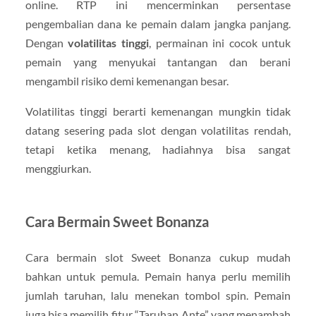
online. RTP ini mencerminkan persentase
pengembalian dana ke pemain dalam jangka panjang.
Dengan
volatilitas tinggi
, permainan ini cocok untuk
pemain yang menyukai tantangan dan berani
mengambil risiko demi kemenangan besar.
Volatilitas tinggi berarti kemenangan mungkin tidak
datang sesering pada slot dengan volatilitas rendah,
tetapi ketika menang, hadiahnya bisa sangat
menggiurkan.
Cara Bermain Sweet Bonanza
Cara bermain slot Sweet Bonanza cukup mudah
bahkan untuk pemula. Pemain hanya perlu memilih
jumlah taruhan, lalu menekan tombol spin. Pemain
juga bisa memilih fitur “Taruhan Ante” yang menambah