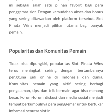
ini sebagai salah satu pilihan favorit bagi para
penggemar slot. Dengan kemudahan akses dan bonus
yang sering ditawarkan oleh platform tersebut, Slot
Pinata Wins menjadi pilihan utama bagi banyak
pemain.
Popularitas dan Komunitas Pemain
Tidak bisa dipungkiri, popularitas Slot Pinata Wins
terus meningkat seiring dengan bertambahnya
pengguna judi online di Indonesia dan dunia.
Komunitas pemain yang aktif sering berbagi
pengalaman, tips, dan trik bermain agar bisa menang
besar. Forum-forum diskusi dan media sosial menjadi
tempat berkumpulnya para penggemar untuk bertukar
informasi seputar slot ini.