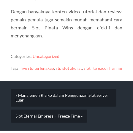
Dengan banyaknya konten video tutorial dan review,
pemain pemula juga semakin mudah memahami cara
bermain Slot Pinata Wins dengan efektif dan
menyenangkan.
Categories:
Uncategorized
Tags:
live rtp terlengkap
,
rtp slot akurat
,
slot rtp gacor hari ini
« Manajemen Risiko dalam Penggunaan Slot Server
Luar
Slot Eternal Empress – Freeze Time »