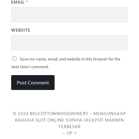
EMAIL
*
WEBSITE
Save my name, email, and website in this browser for the
next time I comment.
© 2026
BIGCOTTONWOODWINERY – MENGUNGKAP
RAHASIA SLOT ONLINE SUPAYA JACKPOT MAXWIN
TERBESAR
—
UP ↑