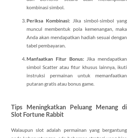
kombinasi simbol.
Periksa Kombinasi:
Jika simbol-simbol yang
muncul membentuk pola kemenangan, maka
Anda akan mendapatkan hadiah sesuai dengan
tabel pembayaran.
Manfaatkan Fitur Bonus:
Jika mendapatkan
simbol Scatter atau fitur khusus lainnya, ikuti
instruksi permainan untuk memanfaatkan
putaran gratis atau bonus game.
Tips Meningkatkan Peluang Menang di
Slot Fortune Rabbit
Walaupun slot adalah permainan yang bergantung