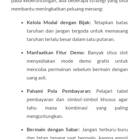
pada keberuntungan, ada beberapa strategi yang bisa
membantu meningkatkan peluang menang:
Kelola Modal dengan Bijak:
Tetapkan batas
taruhan dan jangan tergoda untuk memasang
taruhan terlalu besar dalam satu putaran.
Manfaatkan Fitur Demo:
Banyak situs slot
menyediakan mode demo gratis untuk
mencoba permainan sebelum bermain dengan
uang asli.
Pahami Pola Pembayaran:
Pelajari tabel
pembayaran dan simbol-simbol khusus agar
tahu mana kombinasi yang paling
menguntungkan.
Bermain dengan Sabar:
Jangan terburu-buru
dan tetap tenang saat bermain, karena emosi