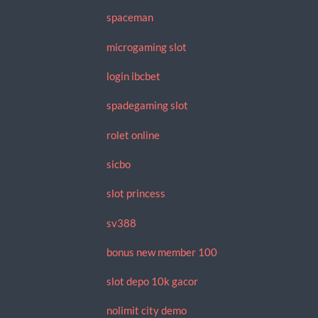
spaceman
microgaming slot
login ibcbet
spadegaming slot
rolet online
sicbo
slot princess
sv388
bonus new member 100
slot depo 10k gacor
nolimit city demo