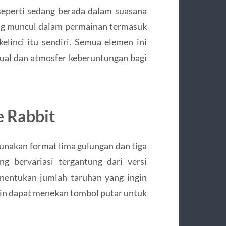
eperti sedang berada dalam suasana
ng muncul dalam permainan termasuk
elinci itu sendiri. Semua elemen ini
ual dan atmosfer keberuntungan bagi
e Rabbit
unakan format lima gulungan dan tiga
g bervariasi tergantung dari versi
nentukan jumlah taruhan yang ingin
main dapat menekan tombol putar untuk