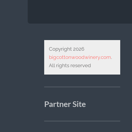
Copyright 2026
bigcottonwoodwinery.com
.
All rights reserved
Partner Site