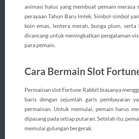
animasi halus yang membuat pemain merasa s
perayaan Tahun Baru Imlek. Simbol-simbol ya
koin emas, lentera merah, bunga plum, serta k
dirancang untuk meningkatkan pengalaman vis
para pemain.
Cara Bermain Slot Fortun
Permainan slot Fortune Rabbit biasanya mengg
baris dengan sejumlah garis pembayaran yan
permainan. Untuk memulai, pemain harus me
dipasang pada setiap putaran. Setelah itu, pe
memulai gulungan bergerak.