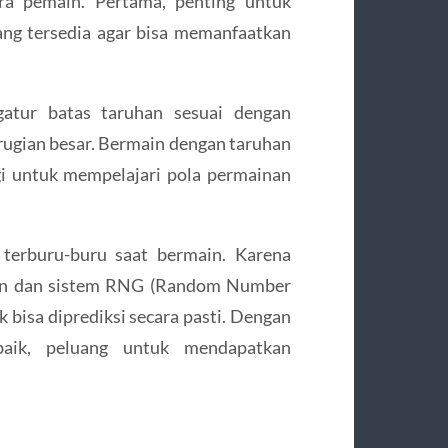
ara pemain. Pertama, penting untuk
ang tersedia agar bisa memanfaatkan
gatur batas taruhan sesuai dengan
erugian besar. Bermain dengan taruhan
egi untuk mempelajari pola permainan
 terburu-buru saat bermain. Karena
gan dan sistem RNG (Random Number
k bisa diprediksi secara pasti. Dengan
aik, peluang untuk mendapatkan