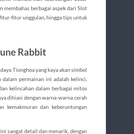
kan membahas berbagai aspek dari Slot
itur-fitur unggulan, hingga tips untuk
tune Rabbit
budaya Tionghoa yang kaya akan simbol
alam permainan ini adalah kelinci,
dan kelincahan dalam berbagai mitos
anya dihiasi dengan warna-warna cerah
an kemakmuran dan keberuntungan
ini sangat detail dan menarik, dengan