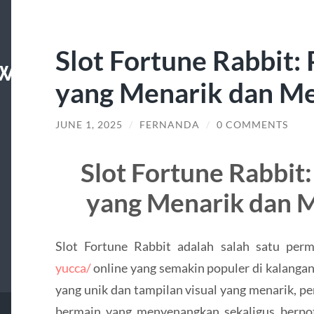
Slot Fortune Rabbit:
WINERY
yang Menarik dan M
JUNE 1, 2025
/
FERNANDA
/
0 COMMENTS
Slot Fortune Rabbit
yang Menarik dan 
Slot Fortune Rabbit adalah salah satu per
yucca/
online yang semakin populer di kalanga
yang unik dan tampilan visual yang menarik, 
bermain yang menyenangkan sekaligus berpo