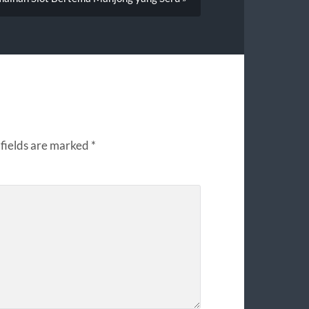
fields are marked
*