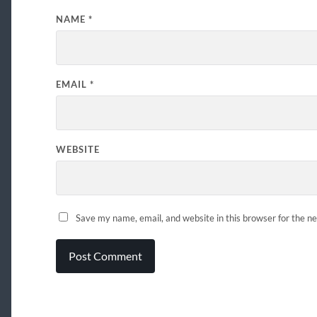
NAME
*
EMAIL
*
WEBSITE
Save my name, email, and website in this browser for the n