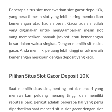
Beberapa situs slot menawarkan slot gacor depo 10k,
yang berarti mesin slot yang lebih sering memberikan
kemenangan atau hadiah besar. Gacor adalah istilah
yang digunakan untuk menggambarkan mesin slot
yang memberikan banyak jackpot atau kemenangan
besar dalam waktu singkat. Dengan memilih situs slot
gacor, Anda memiliki peluang lebih tinggi untuk meraih
kemenangan meskipun dengan deposit yang kecil.
Pilihan Situs Slot Gacor Deposit 10K
Saat memilih situs slot, penting untuk mencari yang
menawarkan peluang menang tinggi dan memiliki
reputasi baik. Berikut adalah beberapa hal yang perlu
diperhatikan saat mencari situs slot gacor dengan slot