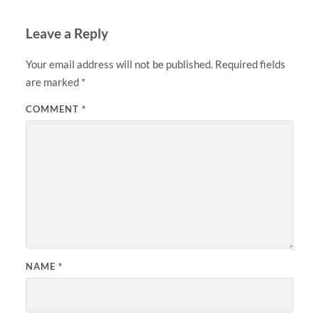
Leave a Reply
Your email address will not be published.
Required fields
are marked
*
COMMENT
*
NAME
*