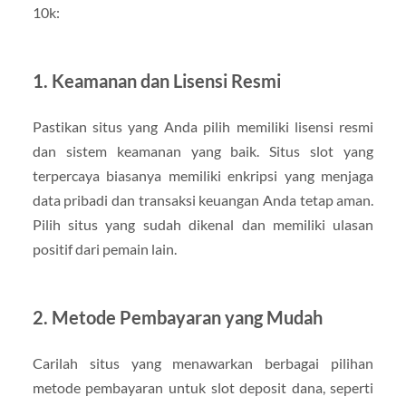
10k:
1. Keamanan dan Lisensi Resmi
Pastikan situs yang Anda pilih memiliki lisensi resmi
dan sistem keamanan yang baik. Situs slot yang
terpercaya biasanya memiliki enkripsi yang menjaga
data pribadi dan transaksi keuangan Anda tetap aman.
Pilih situs yang sudah dikenal dan memiliki ulasan
positif dari pemain lain.
2. Metode Pembayaran yang Mudah
Carilah situs yang menawarkan berbagai pilihan
metode pembayaran untuk slot deposit dana, seperti