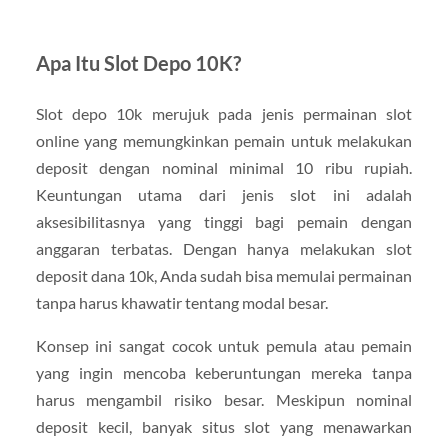
Apa Itu Slot Depo 10K?
Slot depo 10k merujuk pada jenis permainan slot
online yang memungkinkan pemain untuk melakukan
deposit dengan nominal minimal 10 ribu rupiah.
Keuntungan utama dari jenis slot ini adalah
aksesibilitasnya yang tinggi bagi pemain dengan
anggaran terbatas. Dengan hanya melakukan slot
deposit dana 10k, Anda sudah bisa memulai permainan
tanpa harus khawatir tentang modal besar.
Konsep ini sangat cocok untuk pemula atau pemain
yang ingin mencoba keberuntungan mereka tanpa
harus mengambil risiko besar. Meskipun nominal
deposit kecil, banyak situs slot yang menawarkan