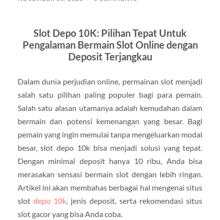
Slot Depo 10K: Pilihan Tepat Untuk
Pengalaman Bermain Slot Online dengan
Deposit Terjangkau
Dalam dunia perjudian online, permainan slot menjadi
salah satu pilihan paling populer bagi para pemain.
Salah satu alasan utamanya adalah kemudahan dalam
bermain dan potensi kemenangan yang besar. Bagi
pemain yang ingin memulai tanpa mengeluarkan modal
besar, slot depo 10k bisa menjadi solusi yang tepat.
Dengan minimal deposit hanya 10 ribu, Anda bisa
merasakan sensasi bermain slot dengan lebih ringan.
Artikel ini akan membahas berbagai hal mengenai situs
slot
depo 10k
, jenis deposit, serta rekomendasi situs
slot gacor yang bisa Anda coba.