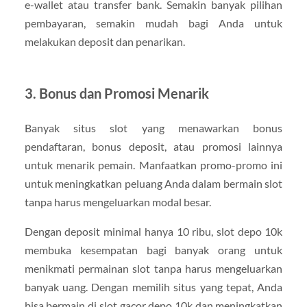
e-wallet atau transfer bank. Semakin banyak pilihan
pembayaran, semakin mudah bagi Anda untuk
melakukan deposit dan penarikan.
3. Bonus dan Promosi Menarik
Banyak situs slot yang menawarkan bonus
pendaftaran, bonus deposit, atau promosi lainnya
untuk menarik pemain. Manfaatkan promo-promo ini
untuk meningkatkan peluang Anda dalam bermain slot
tanpa harus mengeluarkan modal besar.
Dengan deposit minimal hanya 10 ribu, slot depo 10k
membuka kesempatan bagi banyak orang untuk
menikmati permainan slot tanpa harus mengeluarkan
banyak uang. Dengan memilih situs yang tepat, Anda
bisa bermain di slot gacor depo 10k dan meningkatkan