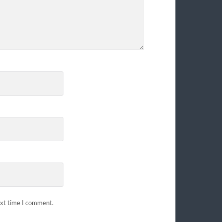
ext time I comment.