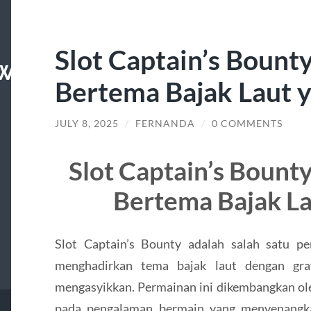
Slot Captain’s Bount
WINERY
Bertema Bajak Laut 
JULY 8, 2025
/
FERNANDA
/
0 COMMENTS
Slot Captain’s Bount
Bertema Bajak La
Slot Captain’s Bounty adalah salah satu 
menghadirkan tema bajak laut dengan gra
mengasyikkan. Permainan ini dikembangkan ol
pada pengalaman bermain yang menyenangka