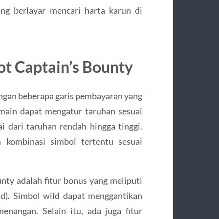
ng berlayar mencari harta karun di
ot Captain’s Bounty
dengan beberapa garis pembayaran yang
ain dapat mengatur taruhan sesuai
 dari taruhan rendah hingga tinggi.
kombinasi simbol tertentu sesuai
unty adalah fitur bonus yang meliputi
wild). Simbol wild dapat menggantikan
nangan. Selain itu, ada juga fitur