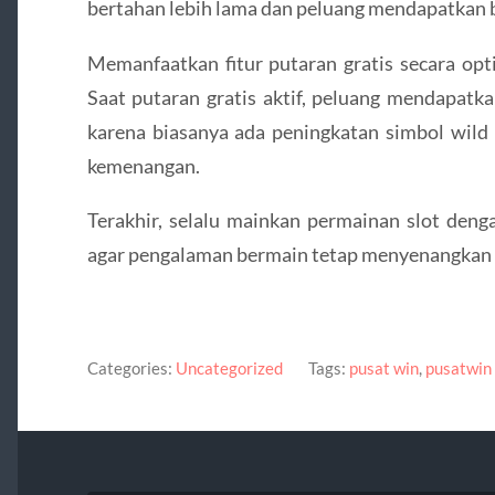
bertahan lebih lama dan peluang mendapatkan 
Memanfaatkan fitur putaran gratis secara opti
Saat putaran gratis aktif, peluang mendapatk
karena biasanya ada peningkatan simbol wild
kemenangan.
Terakhir, selalu mainkan permainan slot deng
agar pengalaman bermain tetap menyenangkan 
Categories:
Uncategorized
Tags:
pusat win
,
pusatwin 