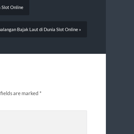
 Slot Online
alangan Bajak Laut di Dunia Slot Online »
fields are marked
*