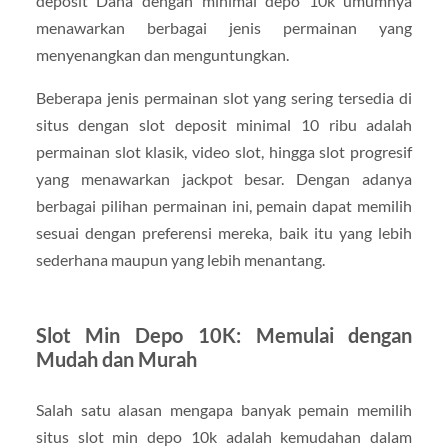
deposit Dana dengan minimal depo 10k umumnya
menawarkan berbagai jenis permainan yang
menyenangkan dan menguntungkan.
Beberapa jenis permainan slot yang sering tersedia di
situs dengan slot deposit minimal 10 ribu adalah
permainan slot klasik, video slot, hingga slot progresif
yang menawarkan jackpot besar. Dengan adanya
berbagai pilihan permainan ini, pemain dapat memilih
sesuai dengan preferensi mereka, baik itu yang lebih
sederhana maupun yang lebih menantang.
Slot Min Depo 10K: Memulai dengan
Mudah dan Murah
Salah satu alasan mengapa banyak pemain memilih
situs slot min depo 10k adalah kemudahan dalam