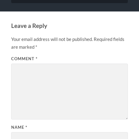
Leave a Reply
Your email address will not be published.
Required fields
are marked
*
COMMENT
*
NAME
*