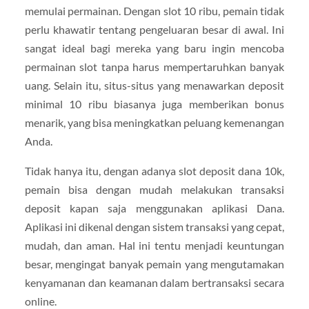
memulai permainan. Dengan slot 10 ribu, pemain tidak
perlu khawatir tentang pengeluaran besar di awal. Ini
sangat ideal bagi mereka yang baru ingin mencoba
permainan slot tanpa harus mempertaruhkan banyak
uang. Selain itu, situs-situs yang menawarkan deposit
minimal 10 ribu biasanya juga memberikan bonus
menarik, yang bisa meningkatkan peluang kemenangan
Anda.
Tidak hanya itu, dengan adanya slot deposit dana 10k,
pemain bisa dengan mudah melakukan transaksi
deposit kapan saja menggunakan aplikasi Dana.
Aplikasi ini dikenal dengan sistem transaksi yang cepat,
mudah, dan aman. Hal ini tentu menjadi keuntungan
besar, mengingat banyak pemain yang mengutamakan
kenyamanan dan keamanan dalam bertransaksi secara
online.