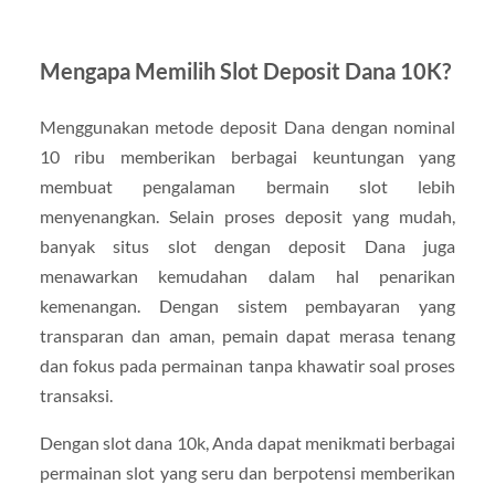
Mengapa Memilih Slot Deposit Dana 10K?
Menggunakan metode deposit Dana dengan nominal
10 ribu memberikan berbagai keuntungan yang
membuat pengalaman bermain slot lebih
menyenangkan. Selain proses deposit yang mudah,
banyak situs slot dengan deposit Dana juga
menawarkan kemudahan dalam hal penarikan
kemenangan. Dengan sistem pembayaran yang
transparan dan aman, pemain dapat merasa tenang
dan fokus pada permainan tanpa khawatir soal proses
transaksi.
Dengan slot dana 10k, Anda dapat menikmati berbagai
permainan slot yang seru dan berpotensi memberikan