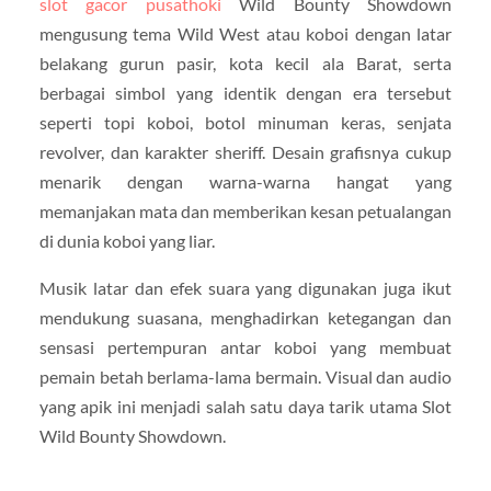
slot gacor pusathoki
Wild Bounty Showdown
mengusung tema Wild West atau koboi dengan latar
belakang gurun pasir, kota kecil ala Barat, serta
berbagai simbol yang identik dengan era tersebut
seperti topi koboi, botol minuman keras, senjata
revolver, dan karakter sheriff. Desain grafisnya cukup
menarik dengan warna-warna hangat yang
memanjakan mata dan memberikan kesan petualangan
di dunia koboi yang liar.
Musik latar dan efek suara yang digunakan juga ikut
mendukung suasana, menghadirkan ketegangan dan
sensasi pertempuran antar koboi yang membuat
pemain betah berlama-lama bermain. Visual dan audio
yang apik ini menjadi salah satu daya tarik utama Slot
Wild Bounty Showdown.