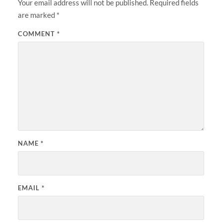
Your email address will not be published.
Required fields
are marked
*
COMMENT
*
NAME
*
EMAIL
*