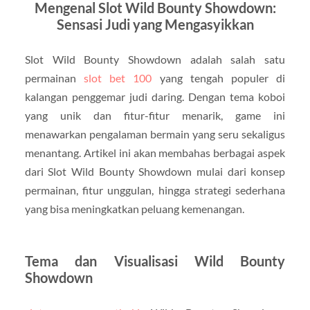
Mengenal Slot Wild Bounty Showdown:
Sensasi Judi yang Mengasyikkan
Slot Wild Bounty Showdown adalah salah satu
permainan
slot bet 100
yang tengah populer di
kalangan penggemar judi daring. Dengan tema koboi
yang unik dan fitur-fitur menarik, game ini
menawarkan pengalaman bermain yang seru sekaligus
menantang. Artikel ini akan membahas berbagai aspek
dari Slot Wild Bounty Showdown mulai dari konsep
permainan, fitur unggulan, hingga strategi sederhana
yang bisa meningkatkan peluang kemenangan.
Tema dan Visualisasi Wild Bounty
Showdown