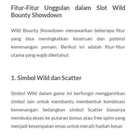
Fitur-Fitur Unggulan dalam Slot Wild
Bounty Showdown
Wild Bounty Showdown menawarkan beberapa fitur
yang bisa meningkatkan keseruan dan potensi
kemenangan pemain. Berikut ini adalah fitur-fitur
utama yang wajib diketahui:
1. Simbol Wild dan Scatter
Simbol Wild dalam game ini berfungsi menggantikan
simbol lain untuk membantu membentuk kombinasi
kemenangan. Sedangkan simbol Scatter biasanya
membuka akses ke putaran bonus atau free spins yang
menjadi kesempatan emas untuk meraih hadiah besar.