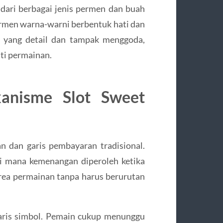
 dari berbagai jenis permen dan buah
permen warna-warni berbentuk hati dan
n yang detail dan tampak menggoda,
i permainan.
anisme Slot Sweet
 dan garis pembayaran tradisional.
i mana kemenangan diperoleh ketika
rea permainan tanpa harus berurutan
baris simbol. Pemain cukup menunggu