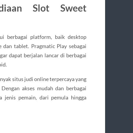
diaan Slot Sweet
i berbagai platform, baik desktop
dan tablet. Pragmatic Play sebagai
r dapat berjalan lancar di berbagai
id.
ak situs judi online terpercaya yang
. Dengan akses mudah dan berbagai
a jenis pemain, dari pemula hingga