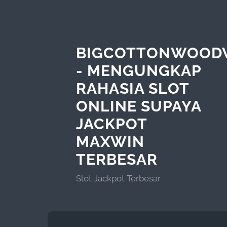
BIGCOTTONWOOD
- MENGUNGKAP
RAHASIA SLOT
ONLINE SUPAYA
JACKPOT
MAXWIN
TERBESAR
Slot Jackpot Terbesar