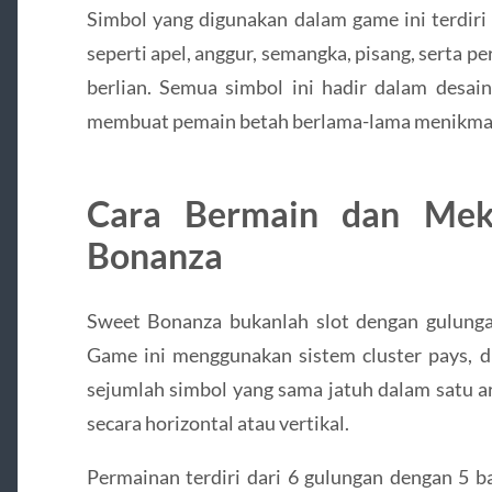
Simbol yang digunakan dalam game ini terdiri
seperti apel, anggur, semangka, pisang, serta 
berlian. Semua simbol ini hadir dalam desai
membuat pemain betah berlama-lama menikmat
Cara Bermain dan Mek
Bonanza
Sweet Bonanza bukanlah slot dengan gulungan
Game ini menggunakan sistem cluster pays, d
sejumlah simbol yang sama jatuh dalam satu a
secara horizontal atau vertikal.
Permainan terdiri dari 6 gulungan dengan 5 