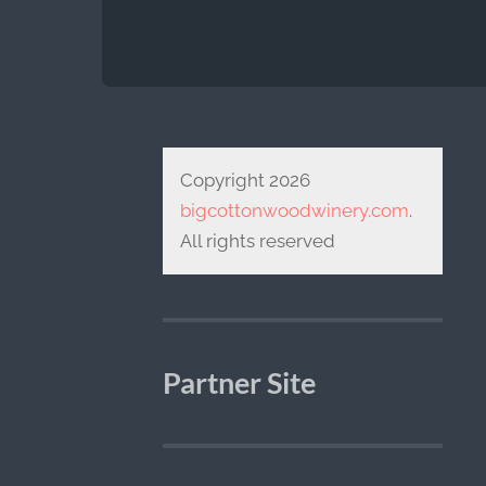
Copyright 2026
bigcottonwoodwinery.com
.
All rights reserved
Partner Site