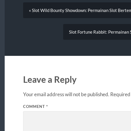
« Slot Wild Bounty Showdown: Permainan Slot Berte
Slot Fortune Rabbit: Permainan
Leave a Reply
Your email address will not be published.
Required 
COMMENT
*