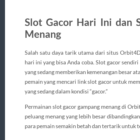
Slot Gacor Hari Ini dan
Menang
Salah satu daya tarik utama dari situs Orbit4
hari ini yang bisa Anda coba. Slot gacor sendi
yang sedang memberikan kemenangan besar ata
pemain yang mencari link slot gacor untuk mem
yang sedang dalam kondisi “gacor.”
Permainan slot gacor gampang menang di Orbi
peluang menang yang lebih besar dibandingkan
para pemain semakin betah dan tertarik untuk te