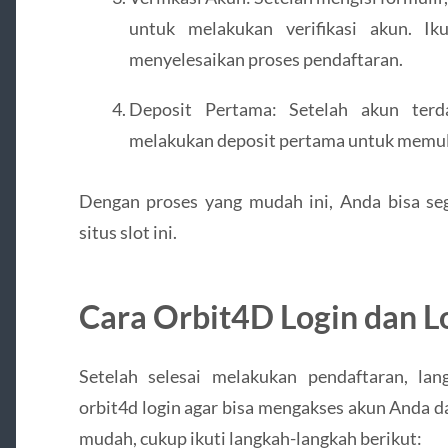
untuk melakukan verifikasi akun. Iku
menyelesaikan proses pendaftaran.
Deposit Pertama: Setelah akun terda
melakukan deposit pertama untuk memul
Dengan proses yang mudah ini, Anda bisa se
situs slot ini.
Cara Orbit4D Login dan L
Setelah selesai melakukan pendaftaran, la
orbit4d login agar bisa mengakses akun Anda d
mudah, cukup ikuti langkah-langkah berikut: