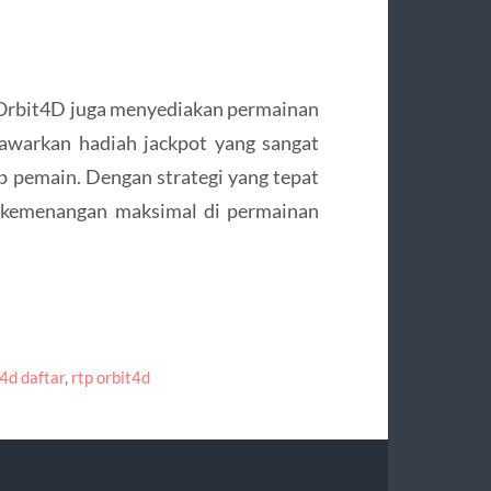
t Orbit4D juga menyediakan permainan
nawarkan hadiah jackpot yang sangat
ap pemain. Dengan strategi yang tepat
h kemenangan maksimal di permainan
4d daftar
,
rtp orbit4d