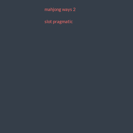
mahjong ways 2
slot pragmatic