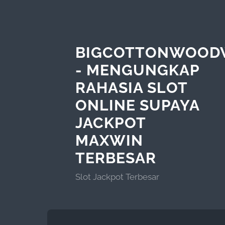
BIGCOTTONWOOD
- MENGUNGKAP
RAHASIA SLOT
ONLINE SUPAYA
JACKPOT
MAXWIN
TERBESAR
Slot Jackpot Terbesar