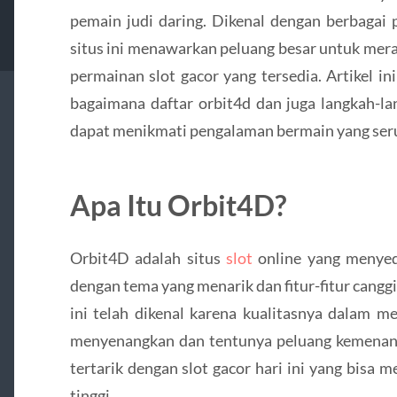
pemain judi daring. Dikenal dengan berbagai 
situs ini menawarkan peluang besar untuk mer
permainan slot gacor yang tersedia. Artikel i
bagaimana daftar orbit4d dan juga langkah-la
dapat menikmati pengalaman bermain yang seru d
Apa Itu Orbit4D?
Orbit4D adalah situs
slot
online yang menyedi
dengan tema yang menarik dan fitur-fitur canggi
ini telah dikenal karena kualitasnya dalam 
menyenangkan dan tentunya peluang kemenan
tertarik dengan slot gacor hari ini yang bisa
tinggi.