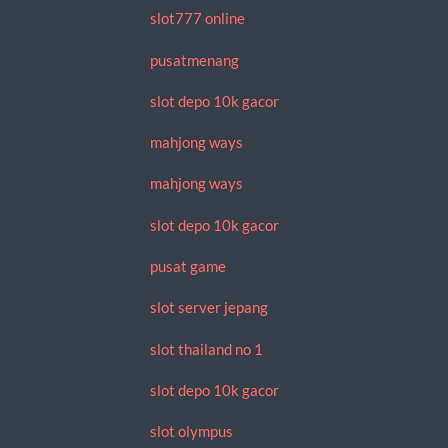
slot777 online
pusatmenang
slot depo 10k gacor
mahjong ways
mahjong ways
slot depo 10k gacor
pusat game
slot server jepang
slot thailand no 1
slot depo 10k gacor
slot olympus