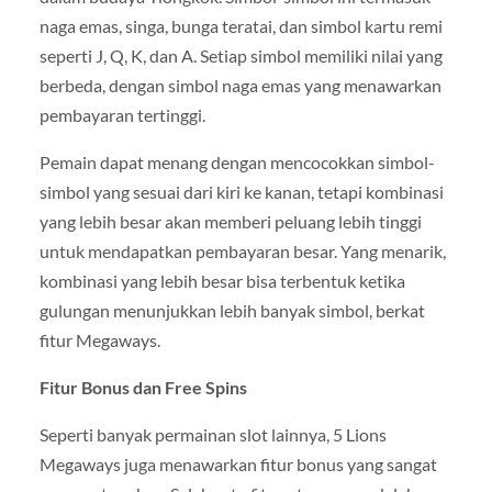
naga emas, singa, bunga teratai, dan simbol kartu remi
seperti J, Q, K, dan A. Setiap simbol memiliki nilai yang
berbeda, dengan simbol naga emas yang menawarkan
pembayaran tertinggi.
Pemain dapat menang dengan mencocokkan simbol-
simbol yang sesuai dari kiri ke kanan, tetapi kombinasi
yang lebih besar akan memberi peluang lebih tinggi
untuk mendapatkan pembayaran besar. Yang menarik,
kombinasi yang lebih besar bisa terbentuk ketika
gulungan menunjukkan lebih banyak simbol, berkat
fitur Megaways.
Fitur Bonus dan Free Spins
Seperti banyak permainan slot lainnya, 5 Lions
Megaways juga menawarkan fitur bonus yang sangat