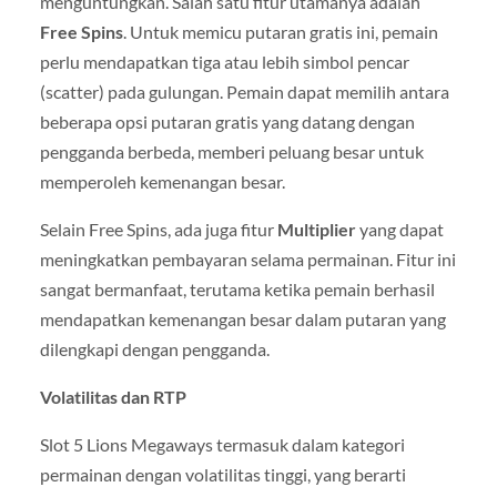
menguntungkan. Salah satu fitur utamanya adalah
Free Spins
. Untuk memicu putaran gratis ini, pemain
perlu mendapatkan tiga atau lebih simbol pencar
(scatter) pada gulungan. Pemain dapat memilih antara
beberapa opsi putaran gratis yang datang dengan
pengganda berbeda, memberi peluang besar untuk
memperoleh kemenangan besar.
Selain Free Spins, ada juga fitur
Multiplier
yang dapat
meningkatkan pembayaran selama permainan. Fitur ini
sangat bermanfaat, terutama ketika pemain berhasil
mendapatkan kemenangan besar dalam putaran yang
dilengkapi dengan pengganda.
Volatilitas dan RTP
Slot 5 Lions Megaways termasuk dalam kategori
permainan dengan volatilitas tinggi, yang berarti