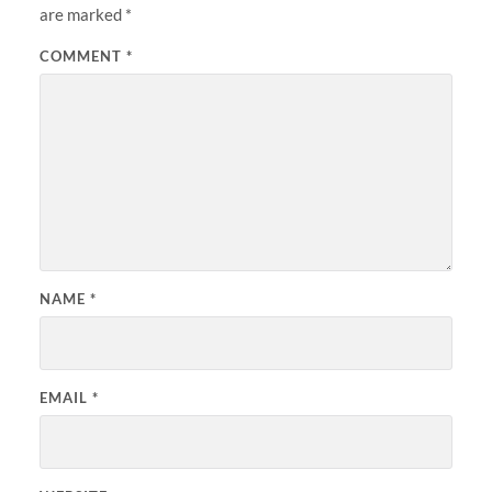
are marked
*
COMMENT
*
NAME
*
EMAIL
*