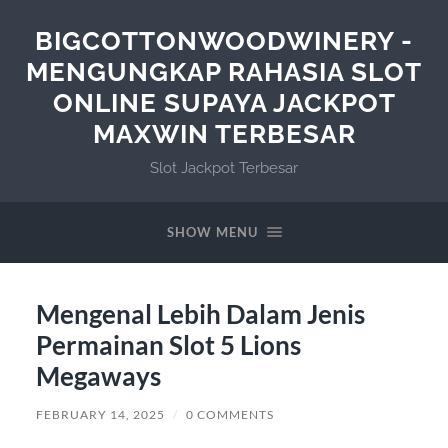
BIGCOTTONWOODWINERY -
MENGUNGKAP RAHASIA SLOT
ONLINE SUPAYA JACKPOT
MAXWIN TERBESAR
Slot Jackpot Terbesar
SHOW MENU
Mengenal Lebih Dalam Jenis
Permainan Slot 5 Lions
Megaways
FEBRUARY 14, 2025
/
0 COMMENTS