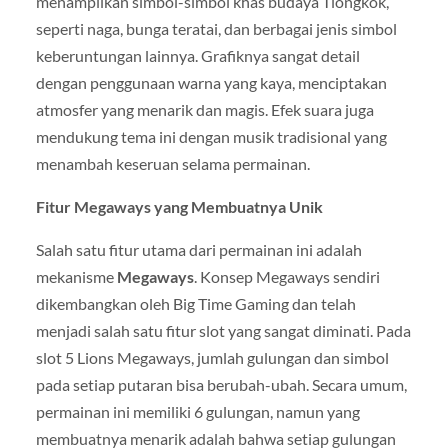
menampilkan simbol-simbol khas budaya Tiongkok,
seperti naga, bunga teratai, dan berbagai jenis simbol
keberuntungan lainnya. Grafiknya sangat detail
dengan penggunaan warna yang kaya, menciptakan
atmosfer yang menarik dan magis. Efek suara juga
mendukung tema ini dengan musik tradisional yang
menambah keseruan selama permainan.
Fitur Megaways yang Membuatnya Unik
Salah satu fitur utama dari permainan ini adalah
mekanisme
Megaways
. Konsep Megaways sendiri
dikembangkan oleh Big Time Gaming dan telah
menjadi salah satu fitur slot yang sangat diminati. Pada
slot 5 Lions Megaways, jumlah gulungan dan simbol
pada setiap putaran bisa berubah-ubah. Secara umum,
permainan ini memiliki 6 gulungan, namun yang
membuatnya menarik adalah bahwa setiap gulungan