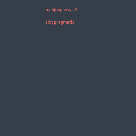
mahjong ways 2
slot pragmatic