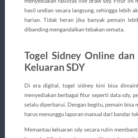
menyediakan fasilitas live draw sdy. Fitur i
hasil undian secara langsung, sehingga lebih 
harian. Tidak heran jika banyak pemain le
dibanding mengandalkan tebakan semata.
Togel Sidney Online da
Keluaran SDY
Di era digital, togel sidney kini bisa dimain
menyediakan berbagai fitur seperti data sdy, p
selalu diperbarui. Dengan begitu, pemain bisa
harus menunggu laporan manual dari bandar lok
Memantau keluaran sdy secara rutin membant