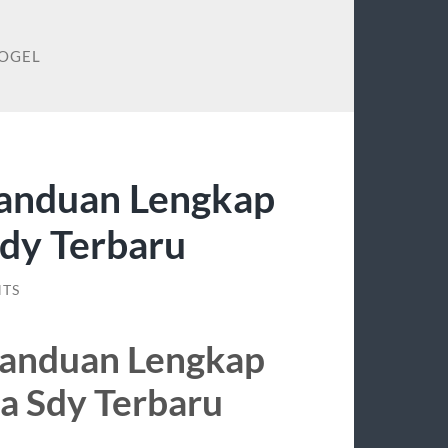
TOGEL
Panduan Lengkap
Sdy Terbaru
TS
 Panduan Lengkap
a Sdy Terbaru