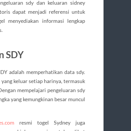
ngeluaran sdy dan keluaran sidney
toris dapat menjadi referensi untuk
ogel menyediakan informasi lengkap
s.
an SDY
 SDY adalah memperhatikan data sdy.
 yang keluar setiap harinya, termasuk
 Dengan mempelajari pengeluaran sdy
angka yang kemungkinan besar muncul
es.com
resmi togel Sydney juga