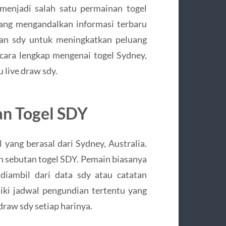
menjadi salah satu permainan togel
yang mengandalkan informasi terbaru
aran sdy untuk meningkatkan peluang
cara lengkap mengenai togel Sydney,
live draw sdy.
an Togel SDY
yang berasal dari Sydney, Australia.
an sebutan togel SDY. Pemain biasanya
diambil dari data sdy atau catatan
iki jadwal pengundian tertentu yang
raw sdy setiap harinya.