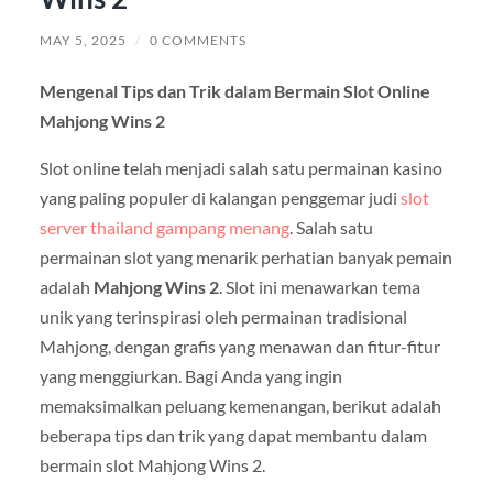
MAY 5, 2025
/
0 COMMENTS
Mengenal Tips dan Trik dalam Bermain Slot Online
Mahjong Wins 2
Slot online telah menjadi salah satu permainan kasino
yang paling populer di kalangan penggemar judi
slot
server thailand gampang menang
. Salah satu
permainan slot yang menarik perhatian banyak pemain
adalah
Mahjong Wins 2
. Slot ini menawarkan tema
unik yang terinspirasi oleh permainan tradisional
Mahjong, dengan grafis yang menawan dan fitur-fitur
yang menggiurkan. Bagi Anda yang ingin
memaksimalkan peluang kemenangan, berikut adalah
beberapa tips dan trik yang dapat membantu dalam
bermain slot Mahjong Wins 2.