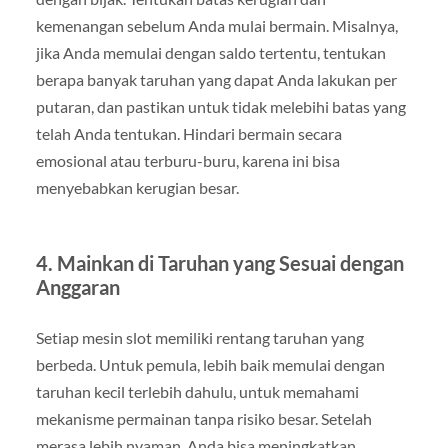
kemenangan sebelum Anda mulai bermain. Misalnya,
jika Anda memulai dengan saldo tertentu, tentukan
berapa banyak taruhan yang dapat Anda lakukan per
putaran, dan pastikan untuk tidak melebihi batas yang
telah Anda tentukan. Hindari bermain secara
emosional atau terburu-buru, karena ini bisa
menyebabkan kerugian besar.
4.
Mainkan di Taruhan yang Sesuai dengan
Anggaran
Setiap mesin slot memiliki rentang taruhan yang
berbeda. Untuk pemula, lebih baik memulai dengan
taruhan kecil terlebih dahulu, untuk memahami
mekanisme permainan tanpa risiko besar. Setelah
merasa lebih nyaman, Anda bisa meningkatkan