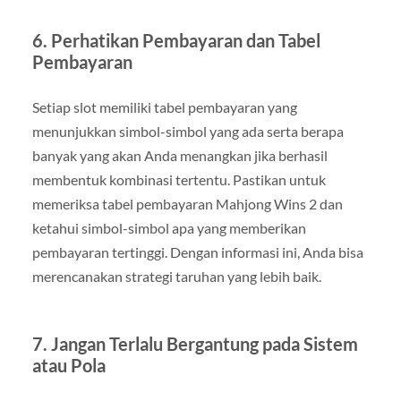
6.
Perhatikan Pembayaran dan Tabel
Pembayaran
Setiap slot memiliki tabel pembayaran yang
menunjukkan simbol-simbol yang ada serta berapa
banyak yang akan Anda menangkan jika berhasil
membentuk kombinasi tertentu. Pastikan untuk
memeriksa tabel pembayaran Mahjong Wins 2 dan
ketahui simbol-simbol apa yang memberikan
pembayaran tertinggi. Dengan informasi ini, Anda bisa
merencanakan strategi taruhan yang lebih baik.
7.
Jangan Terlalu Bergantung pada Sistem
atau Pola