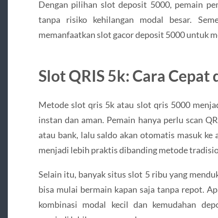
Dengan pilihan slot deposit 5000, pemain pem
tanpa risiko kehilangan modal besar. Sem
memanfaatkan slot gacor deposit 5000 untuk 
Slot QRIS 5k: Cara Cepat 
Metode slot qris 5k atau slot qris 5000 menja
instan dan aman. Pemain hanya perlu scan QR
atau bank, lalu saldo akan otomatis masuk ke
menjadi lebih praktis dibanding metode tradisio
Selain itu, banyak situs slot 5 ribu yang mendu
bisa mulai bermain kapan saja tanpa repot. Apa
kombinasi modal kecil dan kemudahan dep