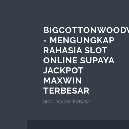
BIGCOTTONWOOD
- MENGUNGKAP
RAHASIA SLOT
ONLINE SUPAYA
JACKPOT
MAXWIN
TERBESAR
Slot Jackpot Terbesar