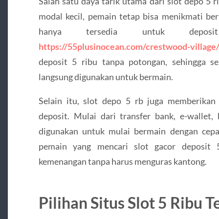
Salah satu daya tarik utama dari slot depo 5
modal kecil, pemain tetap bisa menikmati ber
hanya tersedia untuk depos
https://55plusinocean.com/crestwood-village
deposit 5 ribu tanpa potongan, sehingga s
langsung digunakan untuk bermain.
Selain itu, slot depo 5 rb juga memberikan 
deposit. Mulai dari transfer bank, e-wallet,
digunakan untuk mulai bermain dengan cepa
pemain yang mencari slot gacor deposit 
kemenangan tanpa harus menguras kantong.
Pilihan Situs Slot 5 Ribu 