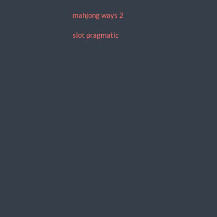
mahjong ways 2
slot pragmatic