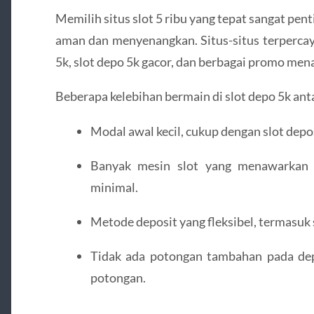
Memilih situs slot 5 ribu yang tepat sangat pe
aman dan menyenangkan. Situs-situs terpercay
5k, slot depo 5k gacor, dan berbagai promo me
Beberapa kelebihan bermain di slot depo 5k anta
Modal awal kecil, cukup dengan slot depos
Banyak mesin slot yang menawarkan 
minimal.
Metode deposit yang fleksibel, termasuk sl
Tidak ada potongan tambahan pada depos
potongan.