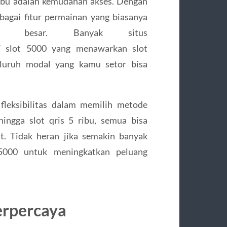
 ribu adalah kemudahan akses. Dengan
bagai fitur permainan yang biasanya
it besar. Banyak situs
/
slot 5000 yang menawarkan slot
eluruh modal yang kamu setor bisa
fleksibilitas dalam memilih metode
 hingga slot qris 5 ribu, semua bisa
t. Tidak heran jika semakin banyak
5000 untuk meningkatkan peluang
Terpercaya