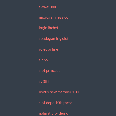
spaceman
microgaming slot
login ibcbet
spadegaming slot
rolet online
sicbo
slot princess
sv388
bonus new member 100
slot depo 10k gacor
nolimit city demo