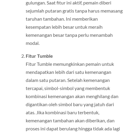
gulungan. Saat fitur ini aktif, pemain diberi
sejumlah putaran gratis tanpa harus memasang
taruhan tambahan. Ini memberikan
kesempatan lebih besar untuk meraih
kemenangan besar tanpa perlu menambah
modal.
Fitur Tumble
Fitur Tumble memungkinkan pemain untuk
mendapatkan lebih dari satu kemenangan
dalam satu putaran. Setelah kemenangan
tercapai, simbol-simbol yang membentuk
kombinasi kemenangan akan menghilang dan
digantikan oleh simbol baru yang jatuh dari
atas. Jika kombinasi baru terbentuk,
kemenangan tambahan akan diberikan, dan
proses ini dapat berulang hingga tidak ada lagi