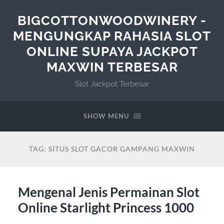
BIGCOTTONWOODWINERY -
MENGUNGKAP RAHASIA SLOT
ONLINE SUPAYA JACKPOT
MAXWIN TERBESAR
Slot Jackpot Terbesar
SHOW MENU
TAG:
SITUS SLOT GACOR GAMPANG MAXWIN
Mengenal Jenis Permainan Slot
Online Starlight Princess 1000