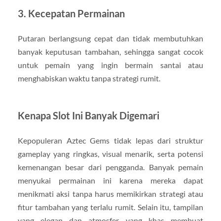
3. Kecepatan Permainan
Putaran berlangsung cepat dan tidak membutuhkan
banyak keputusan tambahan, sehingga sangat cocok
untuk pemain yang ingin bermain santai atau
menghabiskan waktu tanpa strategi rumit.
Kenapa Slot Ini Banyak Digemari
Kepopuleran Aztec Gems tidak lepas dari struktur
gameplay yang ringkas, visual menarik, serta potensi
kemenangan besar dari pengganda. Banyak pemain
menyukai permainan ini karena mereka dapat
menikmati aksi tanpa harus memikirkan strategi atau
fitur tambahan yang terlalu rumit. Selain itu, tampilan
yang elegan dan atmosfer yang khas membuat