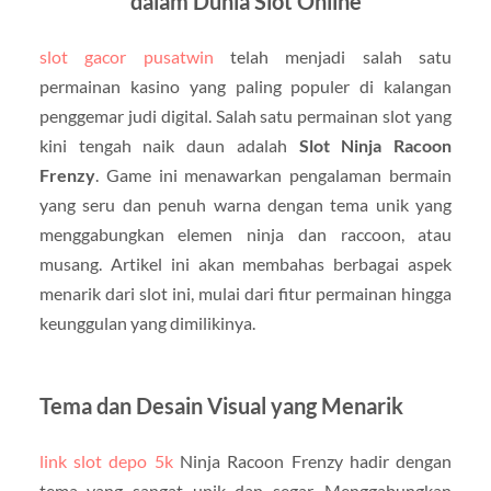
dalam Dunia Slot Online
slot gacor pusatwin
telah menjadi salah satu
permainan kasino yang paling populer di kalangan
penggemar judi digital. Salah satu permainan slot yang
kini tengah naik daun adalah
Slot Ninja Racoon
Frenzy
. Game ini menawarkan pengalaman bermain
yang seru dan penuh warna dengan tema unik yang
menggabungkan elemen ninja dan raccoon, atau
musang. Artikel ini akan membahas berbagai aspek
menarik dari slot ini, mulai dari fitur permainan hingga
keunggulan yang dimilikinya.
Tema dan Desain Visual yang Menarik
link slot depo 5k
Ninja Racoon Frenzy hadir dengan
tema yang sangat unik dan segar. Menggabungkan