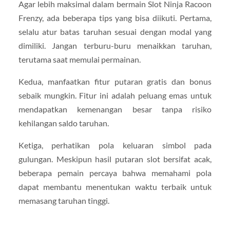
Agar lebih maksimal dalam bermain Slot Ninja Racoon
Frenzy, ada beberapa tips yang bisa diikuti. Pertama,
selalu atur batas taruhan sesuai dengan modal yang
dimiliki. Jangan terburu-buru menaikkan taruhan,
terutama saat memulai permainan.
Kedua, manfaatkan fitur putaran gratis dan bonus
sebaik mungkin. Fitur ini adalah peluang emas untuk
mendapatkan kemenangan besar tanpa risiko
kehilangan saldo taruhan.
Ketiga, perhatikan pola keluaran simbol pada
gulungan. Meskipun hasil putaran slot bersifat acak,
beberapa pemain percaya bahwa memahami pola
dapat membantu menentukan waktu terbaik untuk
memasang taruhan tinggi.