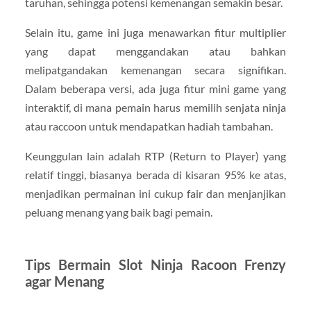
taruhan, sehingga potensi kemenangan semakin besar.
Selain itu, game ini juga menawarkan fitur multiplier
yang dapat menggandakan atau bahkan
melipatgandakan kemenangan secara signifikan.
Dalam beberapa versi, ada juga fitur mini game yang
interaktif, di mana pemain harus memilih senjata ninja
atau raccoon untuk mendapatkan hadiah tambahan.
Keunggulan lain adalah RTP (Return to Player) yang
relatif tinggi, biasanya berada di kisaran 95% ke atas,
menjadikan permainan ini cukup fair dan menjanjikan
peluang menang yang baik bagi pemain.
Tips Bermain Slot Ninja Racoon Frenzy
agar Menang