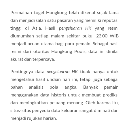
Permainan togel Hongkong telah dikenal sejak lama
dan menjadi salah satu pasaran yang memiliki reputasi
tinggi di Asia. Hasil
pengeluaran HK
yang resmi
diumumkan setiap malam sekitar pukul 23.00 WIB
menjadi acuan utama bagi para pemain. Sebagai hasil
resmi dari otoritas Hongkong Pools, data ini dinilai
akurat dan terpercaya.
Pentingnya data
pengeluaran HK
tidak hanya untuk
mengetahui hasil undian hari ini, tetapi juga sebagai
bahan analisis pola angka. Banyak pemain
menggunakan data historis untuk membuat prediksi
dan meningkatkan peluang menang. Oleh karena itu,
situs-situs penyedia data keluaran sangat diminati dan
menjadi rujukan harian.