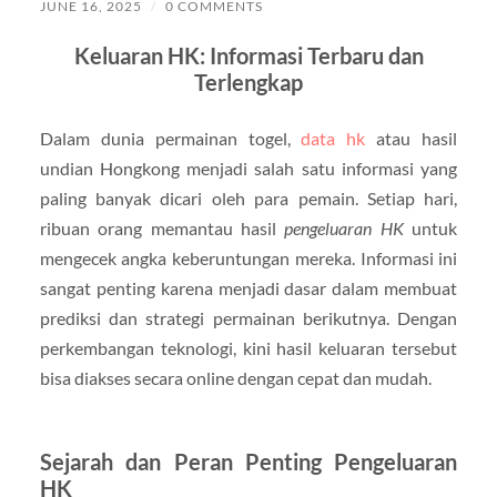
JUNE 16, 2025
/
0 COMMENTS
Keluaran HK: Informasi Terbaru dan
Terlengkap
Dalam dunia permainan togel,
data hk
atau hasil
undian Hongkong menjadi salah satu informasi yang
paling banyak dicari oleh para pemain. Setiap hari,
ribuan orang memantau hasil
pengeluaran HK
untuk
mengecek angka keberuntungan mereka. Informasi ini
sangat penting karena menjadi dasar dalam membuat
prediksi dan strategi permainan berikutnya. Dengan
perkembangan teknologi, kini hasil keluaran tersebut
bisa diakses secara online dengan cepat dan mudah.
Sejarah dan Peran Penting Pengeluaran
HK