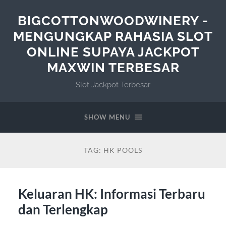
BIGCOTTONWOODWINERY -
MENGUNGKAP RAHASIA SLOT
ONLINE SUPAYA JACKPOT
MAXWIN TERBESAR
Slot Jackpot Terbesar
SHOW MENU
TAG:
HK POOLS
Keluaran HK: Informasi Terbaru
dan Terlengkap