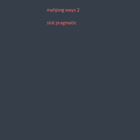
mahjong ways 2
slot pragmatic