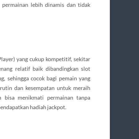
permainan lebih dinamis dan tidak
ayer) yang cukup kompetitif, sekitar
ang relatif baik dibandingkan slot
ang, sehingga cocok bagi pemain yang
 rutin dan kesempatan untuk meraih
ain bisa menikmati permainan tanpa
mendapatkan hadiah jackpot.