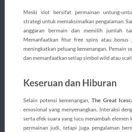
Meski slot bersifat permainan untung-un
strategi untuk memaksimalkan pengalaman. Sal
anggaran bermain dan memilih jumlah ta
Memanfaatkan fitur free spins atau bonus j
meningkatkan peluang kemenangan. Pemain se
dan memanfaatkan setiap simbol wild atau scat
Keseruan dan Hiburan
Selain potensi kemenangan,
The Great Icesc
emosional yang menyenangkan. Interaksi deng
serta efek suara yang lucu menambah elemen ke
permainan judi, tetapi juga pengalaman b