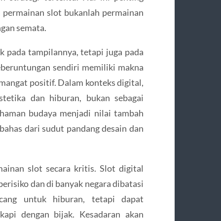
 permainan slot bukanlah permainan
ngan semata.
ak pada tampilannya, tetapi juga pada
beruntungan sendiri memiliki makna
emangat positif. Dalam konteks digital,
stetika dan hiburan, bukan sebagai
mahaman budaya menjadi nilai tambah
bahas dari sudut pandang desain dan
nan slot secara kritis. Slot digital
risiko dan di banyak negara dibatasi
cang untuk hiburan, tetapi dapat
ikapi dengan bijak. Kesadaran akan