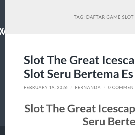
TAG:
DAFTAR GAME SLOT
WINERY
Slot The Great Icesc
Slot Seru Bertema Es
FEBRUARY 19, 2026
/
FERNANDA
/
0 COMMEN
Slot The Great Icesca
Seru Bert