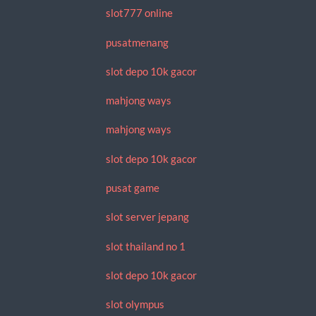
slot777 online
pusatmenang
slot depo 10k gacor
mahjong ways
mahjong ways
slot depo 10k gacor
pusat game
slot server jepang
slot thailand no 1
slot depo 10k gacor
slot olympus